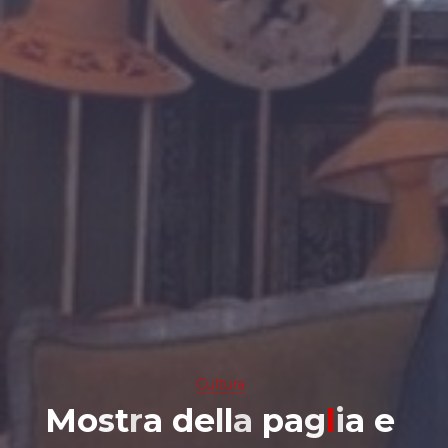
Cultura
M
o
s
t
r
a
d
e
l
l
a
p
a
g
l
i
a
e