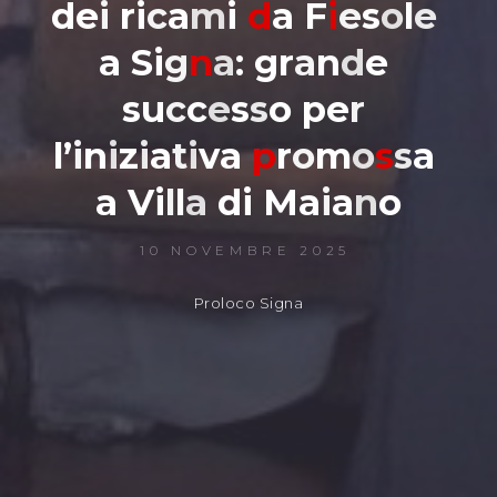
d
e
i
r
i
c
a
m
i
d
a
F
i
e
s
o
l
e
a
S
i
g
n
a
:
g
r
a
n
d
e
s
u
c
c
e
s
s
o
p
e
r
l
’
i
n
i
z
i
a
t
i
v
a
p
r
o
m
o
s
s
a
a
V
i
l
l
a
d
i
M
a
i
a
n
o
10 NOVEMBRE 2025
Proloco Signa