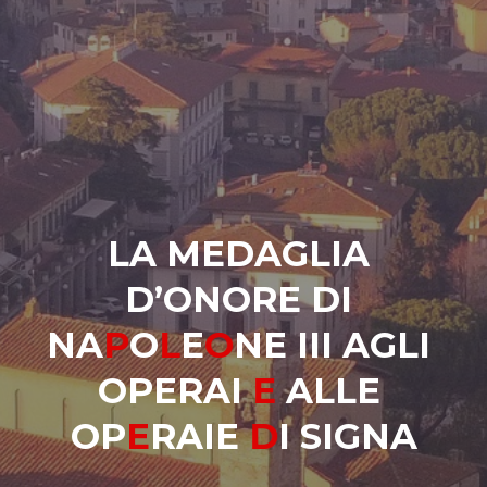
L
A
M
E
D
A
G
L
I
A
D
’
O
N
O
R
E
D
I
N
A
P
O
L
E
O
N
E
I
I
I
A
G
L
I
O
P
E
R
A
I
E
A
L
L
E
O
P
E
R
A
I
E
D
I
S
I
G
N
A