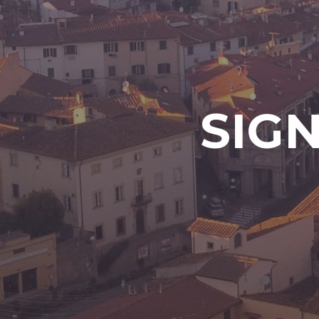
S
I
G