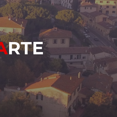
A
R
T
E