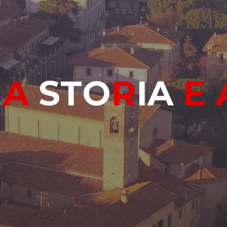
N
A
S
T
O
R
I
A
E