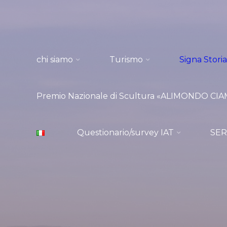
Salta
al
contenuto
chi siamo
Turismo
Signa Storia
Premio Nazionale di Scultura «ALIMONDO CIAMP
Questionario/survey IAT
SER