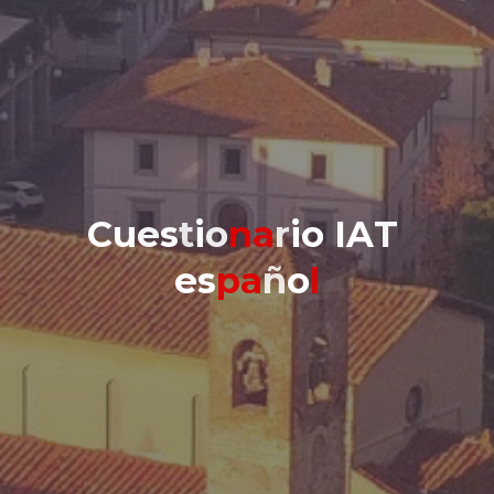
C
u
e
s
t
i
o
n
a
r
i
o
I
A
T
e
s
p
a
ñ
o
l