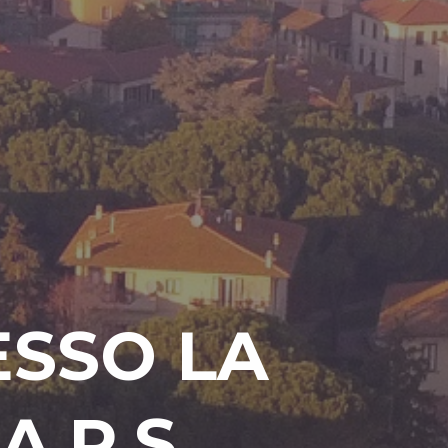
E
S
S
O
L
A
A
A
A
.
P
.
S
.