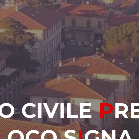
I
O
C
I
V
I
L
E
P
R
L
O
C
O
O
S
I
G
G
N
A