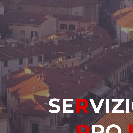
S
S
E
R
V
V
I
Z
I
P
R
O