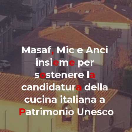
M
a
s
a
f
,
M
i
c
e
A
n
c
i
i
n
s
i
e
m
e
p
e
r
s
o
s
t
e
n
e
r
e
l
a
c
a
n
d
i
d
a
t
u
r
a
d
e
l
l
a
c
u
c
i
n
a
i
t
a
l
i
a
n
a
a
P
a
t
r
i
m
o
n
i
o
U
n
e
s
c
o