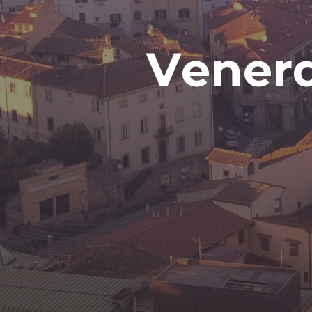
V
e
n
e
r