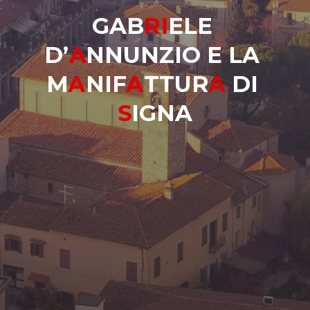
G
A
B
R
I
E
L
E
D
’
A
N
N
U
N
Z
I
O
E
L
A
M
A
N
I
F
A
T
T
U
R
A
D
I
S
I
G
N
A