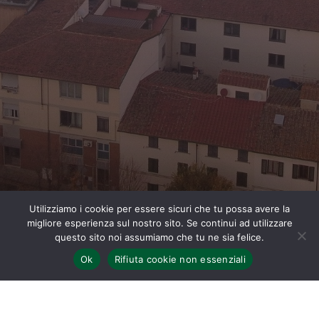
Utilizziamo i cookie per essere sicuri che tu possa avere la
migliore esperienza sul nostro sito. Se continui ad utilizzare
questo sito noi assumiamo che tu ne sia felice.
Ok
Rifiuta cookie non essenziali
Home
Eventi Pro Loco
Venerdì 6 gennaio dalle 14.30 in poi in piazza Stazione a