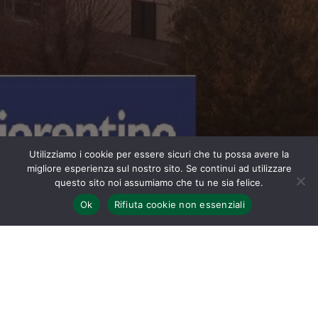
Utilizziamo i cookie per essere sicuri che tu possa avere la
migliore esperienza sul nostro sito. Se continui ad utilizzare
questo sito noi assumiamo che tu ne sia felice.
Ok
Rifiuta cookie non essenziali
Home
Ettore Ferrari
(Roma, 25 marzo 1845 – Roma, 19 agosto
1929) è stato uno scultore italiano.