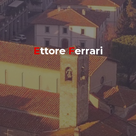
E
t
t
o
r
e
F
e
r
r
a
r
i