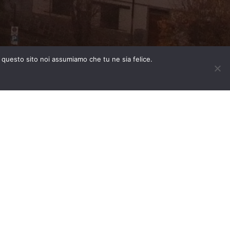
e questo sito noi assumiamo che tu ne sia felice.