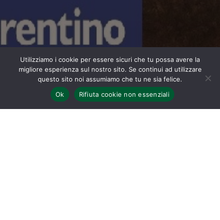
Utilizziamo i cookie per essere sicuri che tu possa avere la
migliore esperienza sul nostro sito. Se continui ad utilizzare
questo sito noi assumiamo che tu ne sia felice.
Ok
Rifiuta cookie non essenziali
Home
“Tu Signa industre, onor del Tosco Regno,
tu la prima
mostrasti: io da’ miei carmi
ora drizzando a’ tuoi bei colli il
volo,
del nobile artificio addito i pregi
Con queste parole
Marco Lastri
nella seconda metà del XVIII secolo
descriveva il carattere della comunità di Signa,
antichissimo insediamento alle porte di Firenze, centro
fondamentale per manifatture e commerci.