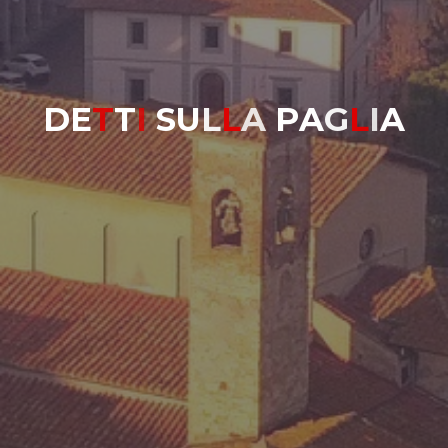
D
E
T
T
I
S
U
L
L
A
P
A
G
L
I
A