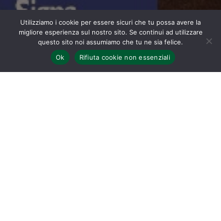
Utilizziamo i cookie per essere sicuri che tu possa avere la
migliore esperienza sul nostro sito. Se continui ad utilizzare
questo sito noi assumiamo che tu ne sia felice.
Ok
Rifiuta cookie non essenziali
Home