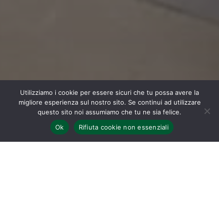
Utilizziamo i cookie per essere sicuri che tu possa avere la
migliore esperienza sul nostro sito. Se continui ad utilizzare
questo sito noi assumiamo che tu ne sia felice.
Ok
Rifiuta cookie non essenziali
Home
Cultura
Un albero in ceramica cresce e si accresce di elementi
nuovi. Un albero che matura e si arricchisce di esperienze
nuove e si compone in diversi pezzi di mosaico che nel
corso di vari anni i ragazzi della scuola secondaria A. Paoli
hanno realizzato durante i laboratori di ceramica. Un