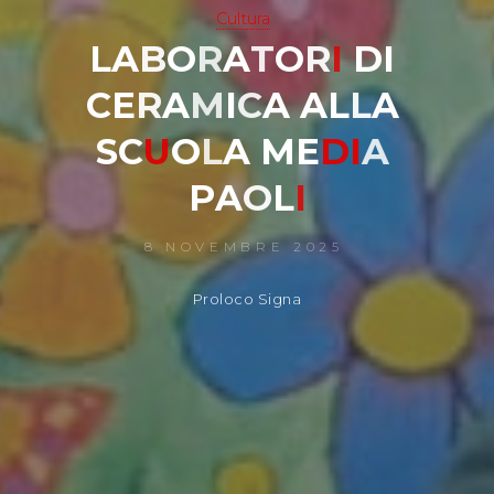
Cultura
L
A
B
O
R
A
T
O
R
I
D
I
C
E
R
A
M
I
C
A
A
L
L
A
S
C
U
O
L
A
M
E
D
I
A
P
A
O
L
I
8 NOVEMBRE 2025
Proloco Signa