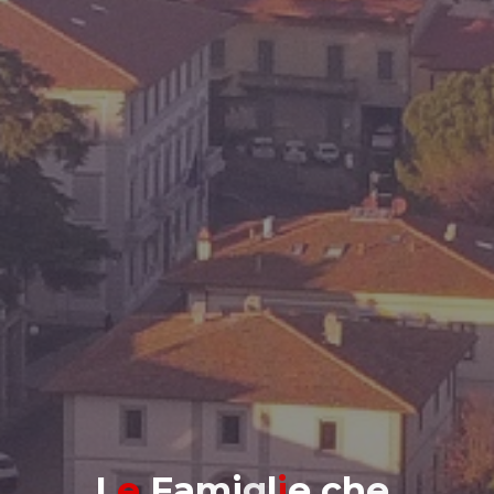
L
e
F
a
m
i
g
l
i
e
c
h
e