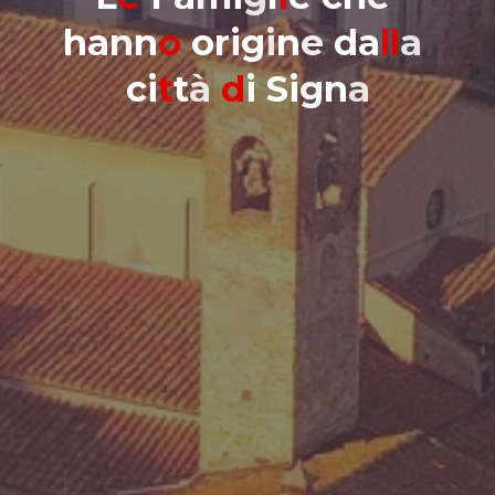
h
a
n
n
o
o
r
i
g
i
n
e
d
a
l
l
a
c
i
t
t
à
d
i
S
i
g
n
a