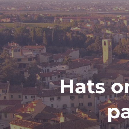
H
a
t
s
o
p