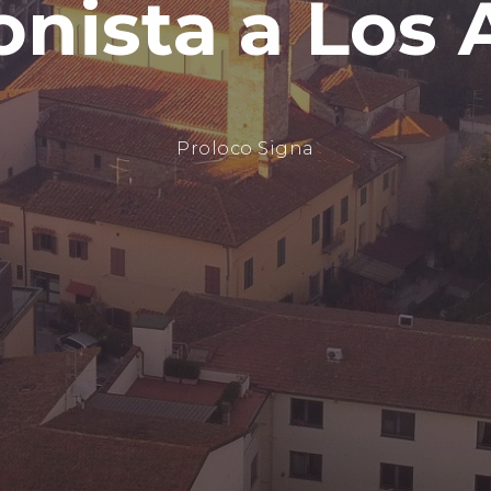
o
n
i
s
t
a
a
L
o
s
Proloco Signa