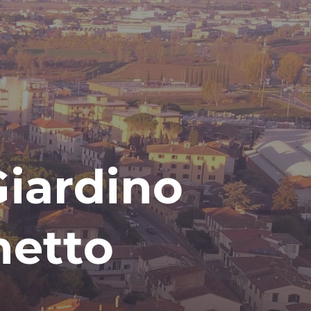
G
i
a
r
d
i
n
o
h
e
t
t
o