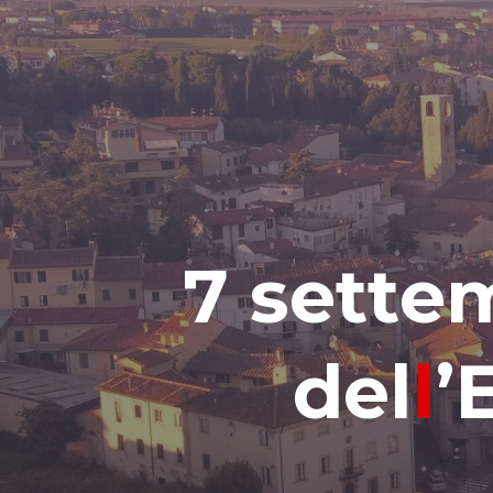
7
s
e
t
t
e
d
e
l
l
’