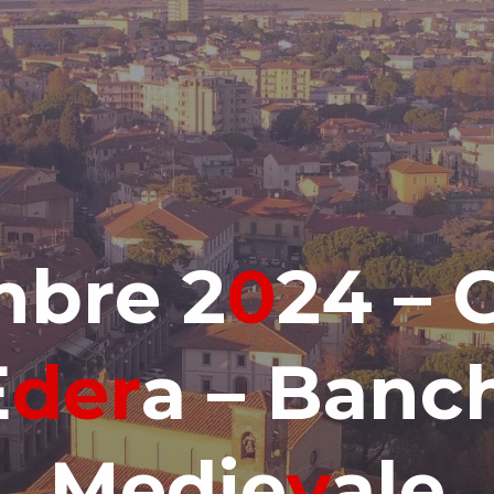
m
b
r
e
2
0
2
4
–
E
d
e
r
a
–
B
a
n
c
M
e
d
i
e
v
a
l
e