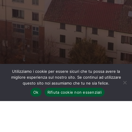
Utilizziamo i cookie per essere sicuri che tu possa avere la
migliore esperienza sul nostro sito. Se continui ad utilizzare
questo sito noi assumiamo che tu ne sia felice.
Ok
Rifiuta cookie non essenziali
Home
Eventi
Nuovo Consiglio Direttivo 2022-2024
.
Partendo da sinistra: Gentile Vito, Bertieri Graziano, Grifoni