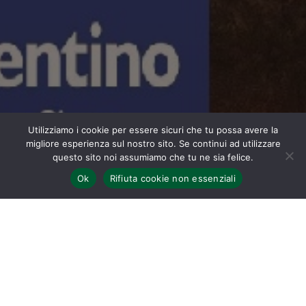
Utilizziamo i cookie per essere sicuri che tu possa avere la
migliore esperienza sul nostro sito. Se continui ad utilizzare
questo sito noi assumiamo che tu ne sia felice.
Ok
Rifiuta cookie non essenziali
Home
Signa, il porto fluviale della Firenze del medioevo offre un
percorso costellato da ville, borghi di lontana origine e
torri su cui si affacciano luoghi del sacro e pievi coperte
da affreschi e tavole di grande valore artistico.
Le origini più antiche di Signa si incontrano