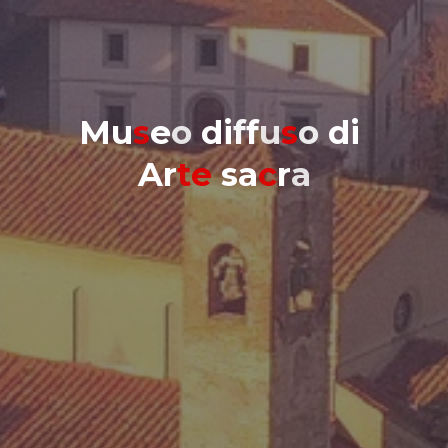
M
u
s
e
o
d
i
f
f
u
s
o
d
i
A
r
t
e
s
a
c
r
a