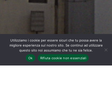
Utilizziamo i cookie per essere sicuri che tu possa avere la
migliore esperienza sul nostro sito. Se continui ad utilizzare
questo sito noi assumiamo che tu ne sia felice.
Ok
Rifiuta cookie non essenziali
Home
Il primo documento che ricorda San Pietro a Lecore
risale all’866. Nel 964 compare ancora all’interno della già
menzionata donazione del vescovo Rambaldo al
Capitolo fiorentino. Bisogna attendere il XV secolo per
trovare la chiesa citata come prioria.
Il Lami ricorda che nel 1435 essa diveniva censuaria della