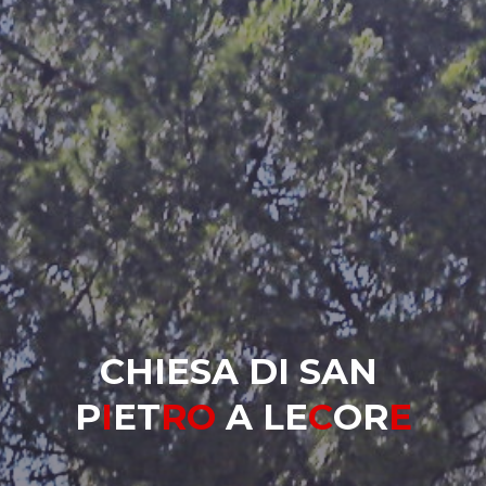
C
H
I
E
S
A
D
I
S
A
N
P
I
E
T
R
O
A
L
E
C
O
R
E